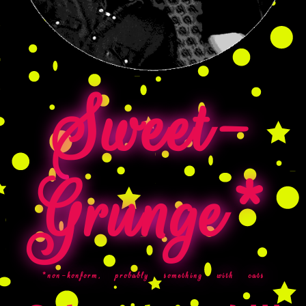
Sweet-
Grunge*
*non-konform, probably something with cats