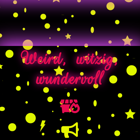
Weird, witzig,
wundervoll