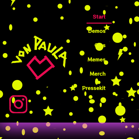
Start
Demos
Gigs
Memes
Merch
Pressekit