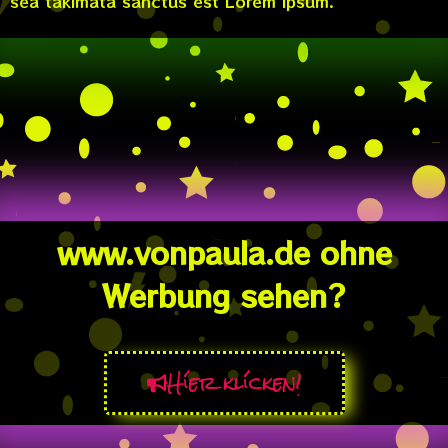
sea takimata sanctus est Lorem ipsum.
www.vonpaula.de ohne
Werbung sehen?
Híer klícken!